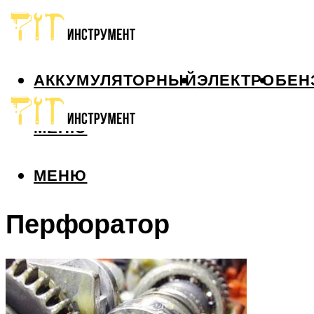
АККУМУЛЯТОРНЫЙ
ЭЛЕКТРО
БЕН
МЕНЮ
МЕНЮ
Перфоратор