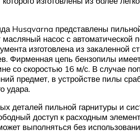
которого изготовлены из более легког
нда Husqvarna представлены пильной
т масляный насос с автоматической 
умента изготовлена из закаленной с
. Фирменная цепь бензопилы имеет с
ине со скоростью 16 м/с. В случае по
ний предмет, в устройстве пилы сра
о удара.
х деталей пильной гарнитуры и сис
ободный доступ к расходным элемен
 может выполняться без использован