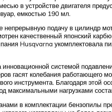
смесью в устройстве двигателя пред
рвуар, емкостью 190 мл.
ее непрерывную подачу в цилиндр м
отрен качественный японский карбю
мпания Husqvarna укомплектовала п
 инновационной системой подавлени
ов гасят колебания работающего мот
вого инструмента. Благодаря этой ос
под максимальными нагрузками состав
ганами в комплектации бензопилы п