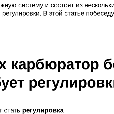
ую систему и состоят из нескольки
егулировки. В этой статье побеседуе
ях карбюратор 
бует регулировк
т стать
регулировка