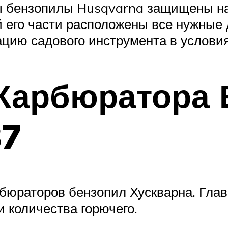
ы бензопилы Husqvarna защищены н
й его части расположены все нужные
ацию садового инструмента в условия
 Карбюратора
37
бюраторов бензопил Хускварна. Гла
 количества горючего.