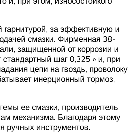
о и, при этом, износостойкого
 гарнитурой, за эффективную и
подачей смазки. Фирменная 38-
тали, защищенной от коррозии и
тандартный шаг 0,325 » и, при
падания цепи на гвоздь, проволоку
батывает инерционный тормоз,
темы ее смазки, производитель
там механизма. Благодаря этому
ия ручных инструментов.