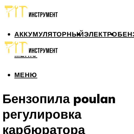
АККУМУЛЯТОРНЫЙ
ЭЛЕКТРО
БЕН
МЕНЮ
МЕНЮ
Бензопила poulan
регулировка
карбюратора