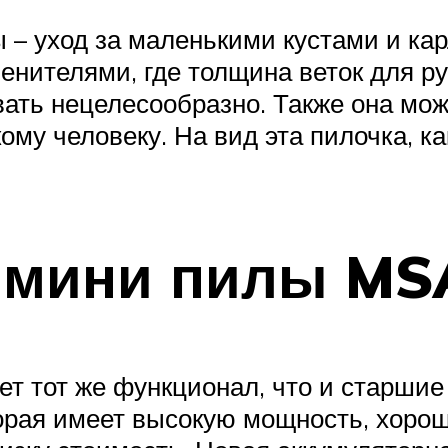
ы – уход за маленькими кустами и к
ителями, где толщина веток для ру
ать нецелесообразно. Также она мо
му человеку. На вид эта пилочка, ка
 мини пилы MS
ет тот же функционал, что и старши
торая имеет высокую мощность, хоро