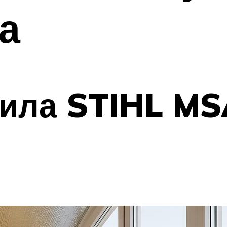
а
пила STIHL MS