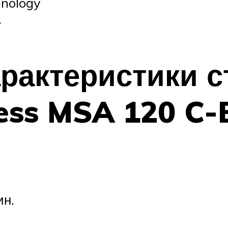
hnology
.
арактеристики 
ess MSA 120 C
ин.