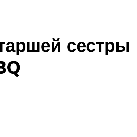
старшей сестры
-BQ