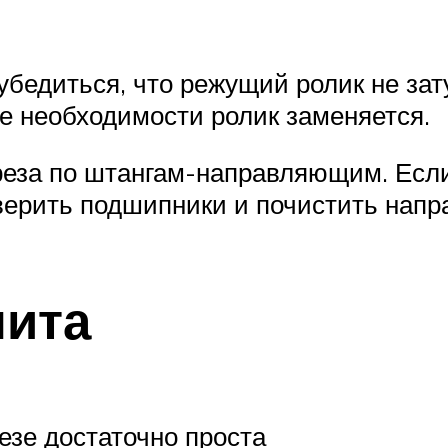
бедиться, что режущий ролик не зату
е необходимости ролик заменяется.
реза по штангам-направляющим. Есл
роверить подшипники и почистить нап
нита
езе достаточно проста