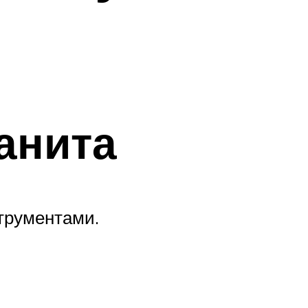
анита
трументами.