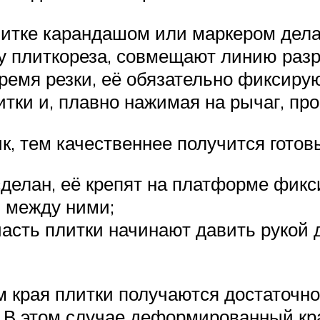
литке карандашом или маркером дела
у плиткореза, совмещают линию разр
ремя резки, её обязательно фиксирую
тки и, плавно нажимая на рычаг, про
к, тем качественнее получится готов
е сделан, её крепят на платформе фи
 между ними;
сть плитки начинают давить рукой до
 края плитки получаются достаточно
. В этом случае деформированный к