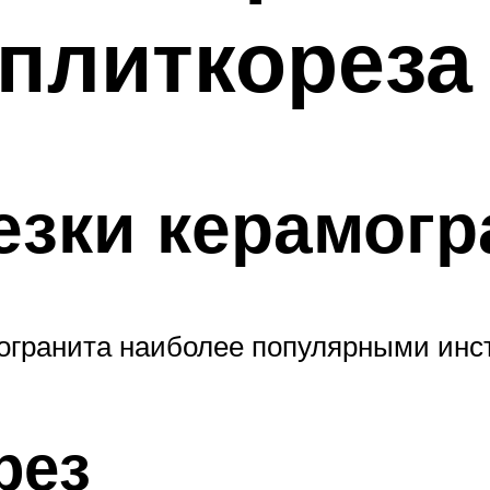
 плиткореза
езки керамогр
могранита наиболее популярными инс
рез