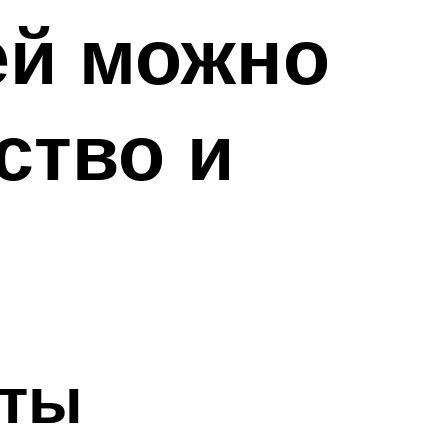
ей можно
ство и
оты