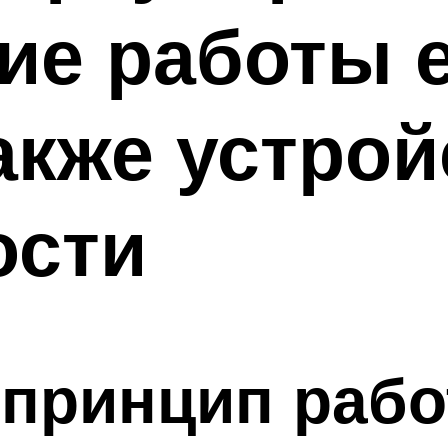
кие работы 
также устрой
ости
 принцип раб