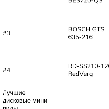
BES720-QS
BOSCH GTS
#3
635-216
RD-SS210-12
#4
RedVerg
Лучшие
дисковые мини-
пилы