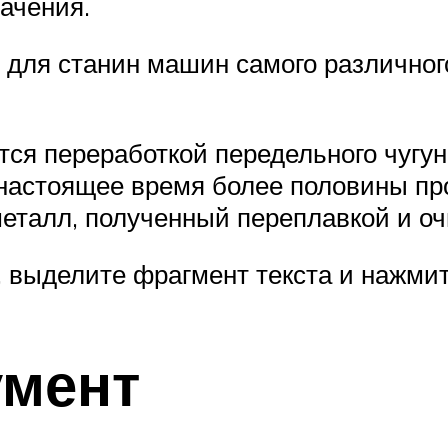
ачения.
 для станин машин самого различног
я переработкой передельного чугуна
 настоящее время более половины пр
еталл, полученный переплавкой и оч
 выделите фрагмент текста и нажмите
умент