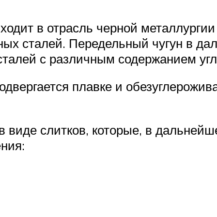
ходит в отрасль черной металлургии
ных сталей. Передельный чугун в да
сталей с различным содержанием уг
двергается плавке и обезуглерожив
 виде слитков, которые, в дальнейше
ния: