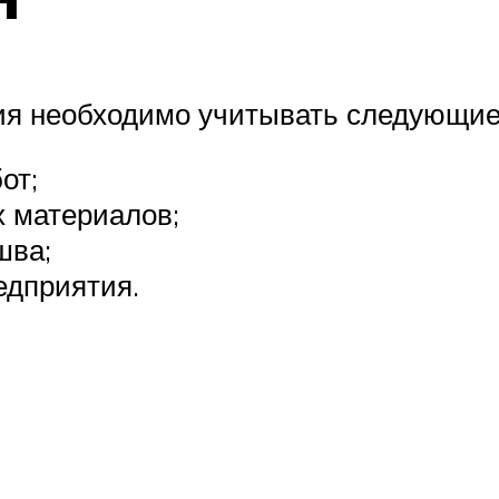
ия необходимо учитывать следующие
от;
 материалов;
шва;
едприятия.