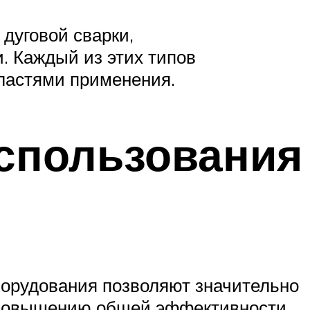
дуговой сварки,
и. Каждый из этих типов
ластями применения.
спользования
борудования позволяют значительно
т повышению общей эффективности