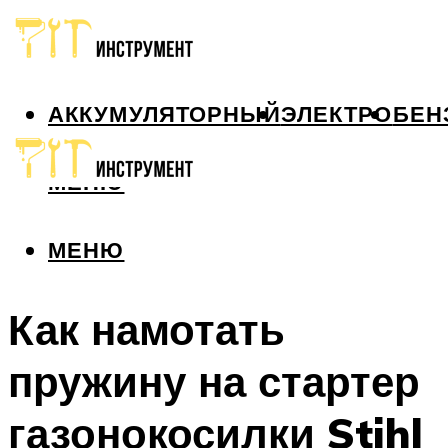
АККУМУЛЯТОРНЫЙ
ЭЛЕКТРО
БЕН
МЕНЮ
МЕНЮ
Как намотать
пружину на стартер
газонокосилки Stihl