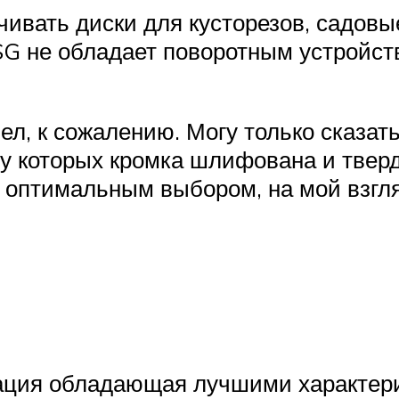
ачивать диски для кусторезов, садов
USG не обладает поворотным устройст
шел, к сожалению. Могу только сказат
й у которых кромка шлифована и твер
 оптимальным выбором, на мой взгля
ация обладающая лучшими характери