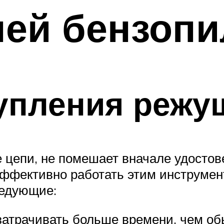
пей бензопи
упления режу
ке цепи, не помешает вначале удосто
эффективно работать этим инструмен
ледующие:
затрачивать больше времени, чем об