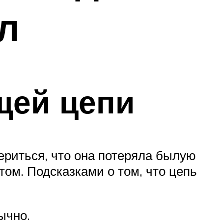
л
щей цепи
вериться, что она потеряла былую
том. Подсказками о том, что цепь
ычно.