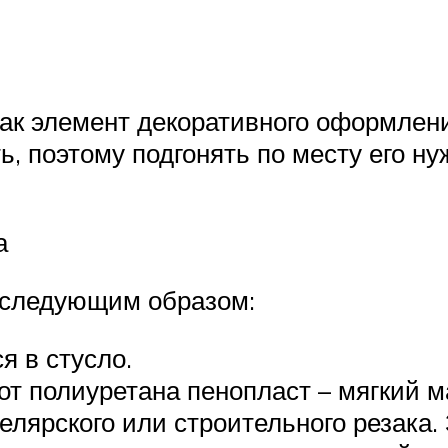
как элемент декоративного оформлени
, поэтому подгонять по месту его ну
а
о следующим образом:
 в стусло.
от полиуретана пенопласт – мягкий м
лярского или строительного резака.