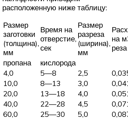
расположенную ниже таблицу:
Размер
Размер
Время на
Расх
заготовки
разреза
отверстие,
на м
(толщина),
(ширина),
сек
реза
мм
мм
пропана
кислорода
4,0
5—8
2,5
0,03
10,0
8—13
3,0
0,04
20,0
13—18
4,0
0,05
40,0
22—28
4,5
0,07
60,0
25—30
5,0
0,08