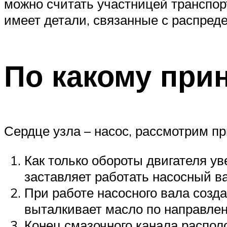
можно считать участницей транспорт
имеет детали, связанные с распред
По какому при
Сердце узла – насос, рассмотрим п
Как только обороты двигателя у
заставляет работать насосный ва
При работе насосного вала созда
выталкивает масло по направлен
Конец смазочного канала распол