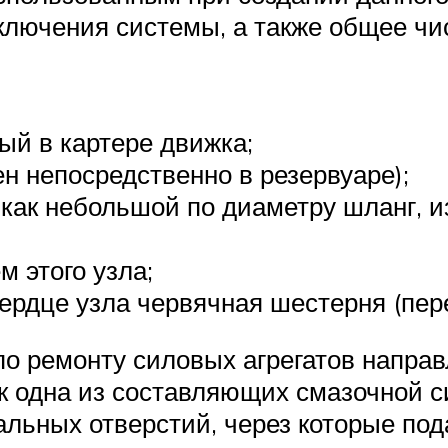
ключения системы, а также общее чи
й в картере движка;
н непосредственно в резервуаре);
 как небольшой по диаметру шланг, и
м этого узла;
ердце узла червячная шестерня (пере
по ремонту силовых агрегатов напр
как одна из составляющих смазочной 
ьных отверстий, через которые пода