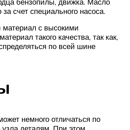
ердца бензопилы, движка. Масло
 за счет специального насоса.
й материал с высокими
териал такого качества, так как,
спределяться по всей шине
мы
может немного отличаться по
 узла деталям. При этом