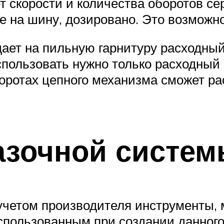
т скорости и количества оборотов с
ее на шину, дозировано. Это возможно
ает на пильную гарнитуру расходны
ользовать нужно только расходный ма
оротах цепного механизма сможет ра
азочной систе
учетом производителя инструменты, 
спользованным при создании данного