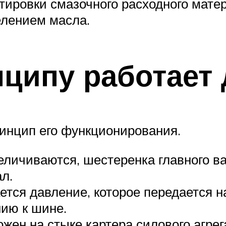
ировки смазочного расходного матери
елением масла.
нципу работает
ринцип его функционирования.
величиваются, шестеренка главного 
л.
ется давление, которое передается н
ию к шине.
ожен на стыке картера силового агре