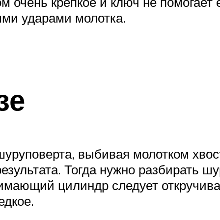
 очень крепкое и ключ не помогает 
ыми ударами молотка.
зе
шуруповерта, выбивая молотком хвост
езультата. Тогда нужно разбирать шу
жимающий цилиндр следует откручива
едкое.