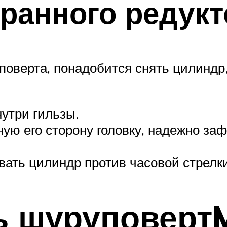
бранного редукт
оверта, понадобится снять цилиндр,
утри гильзы.
ную его сторону головку, надежно заф
вать цилиндр против часовой стрелки
ь шуруповерт