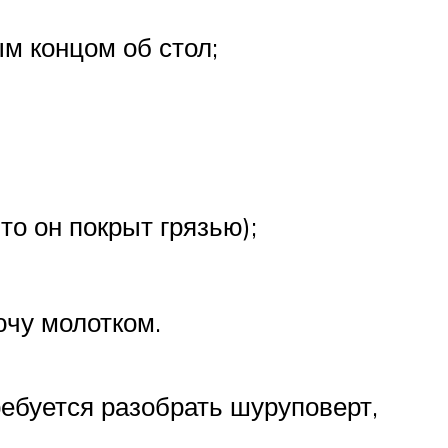
м концом об стол;
то он покрыт грязью);
ючу молотком.
ребуется разобрать шуруповерт,