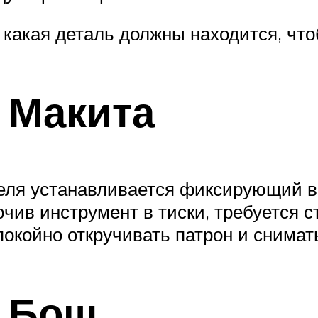
 какая деталь должны находится, чт
 Макита
теля устанавливается фиксирующий ви
чив инструмент в тиски, требуется с
окойно откручивать патрон и снимать
а Бош