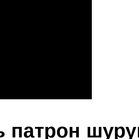
ь патрон шур