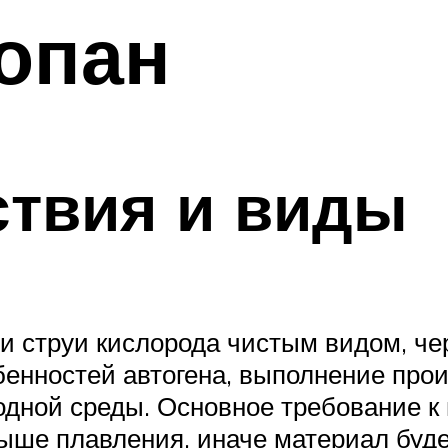
опан
ствия и виды
 струи кислорода чистым видом, чере
бенностей автогена, выполнение прои
одной среды. Основное требование к
ыше плавления, иначе материал будет