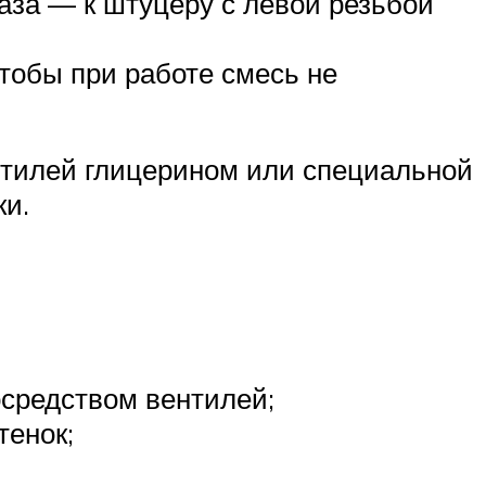
газа — к штуцеру с левой резьбой
чтобы при работе смесь не
нтилей глицерином или специальной
ки.
осредством вентилей;
тенок;