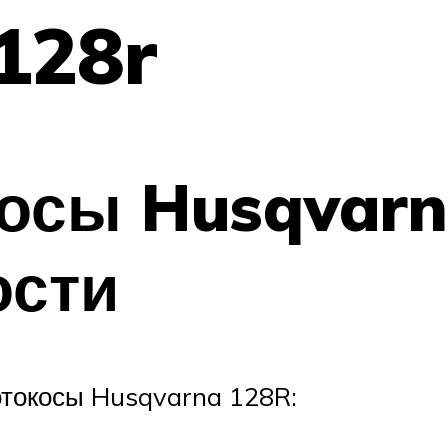
128r
косы Husqvarn
ости
отокосы Husqvarna 128R: