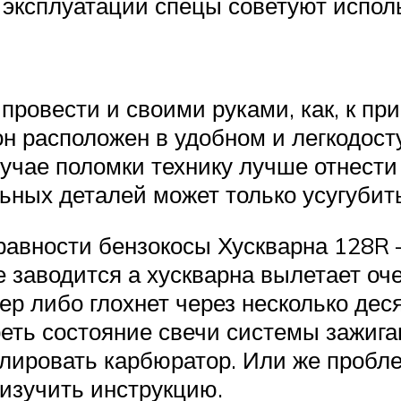
а эксплуатации спецы советуют испол
провести и своими руками, как, к п
он расположен в удобном и легкодост
чае поломки технику лучше отнести 
ьных деталей может только усугубит
авности бензокосы Хускварна 128R –
е заводится а хускварна вылетает оче
 либо глохнет через несколько деся
реть состояние свечи системы зажиган
улировать карбюратор. Или же пробл
 изучить инструкцию.