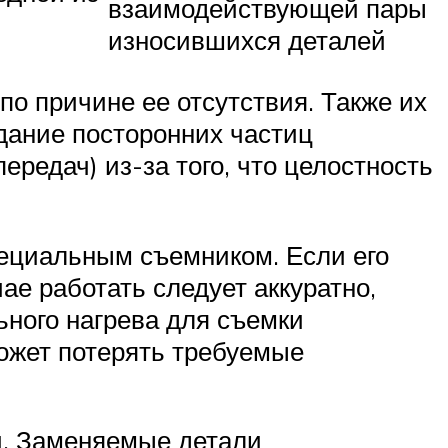
взаимодействующей пары
износившихся деталей
о причине ее отсутствия. Также их
дание посторонних частиц
редач) из-за того, что целостность
пециальным съемником. Если его
чае работать следует аккуратно,
ьного нагрева для съемки
может потерять требуемые
и. Заменяемые детали