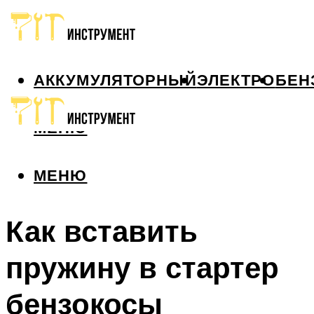
АККУМУЛЯТОРНЫЙ
ЭЛЕКТРО
БЕН
МЕНЮ
МЕНЮ
Как вставить
пружину в стартер
бензокосы