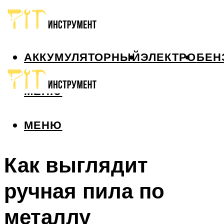
АККУМУЛЯТОРНЫЙ
ЭЛЕКТРО
БЕН
МЕНЮ
МЕНЮ
Как выглядит
ручная пила по
металлу