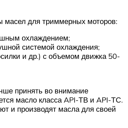
ы масел для триммерных моторов:
душным охлаждением;
душной системой охлаждения;
силки и др.) с объемом движка 50-
чше принять во внимание
тся масло класса API-ТВ и API-ТС.
ют и производят масла для своей