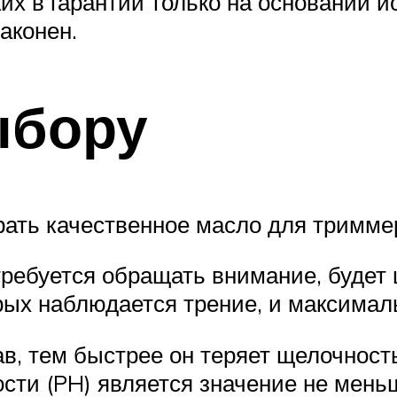
их в гарантии только на основании и
аконен.
ыбору
рать качественное масло для тримме
требуется обращать внимание, будет
орых наблюдается трение, и максима
ав, тем быстрее он теряет щелочност
ти (PH) является значение не меньш