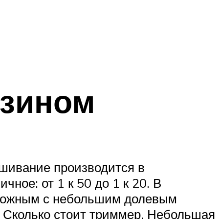
нзином
шивание производится в
ое: от 1 к 50 до 1 к 20. В
торожным с небольшим долевым
). Сколько стоит триммер. Небольшая