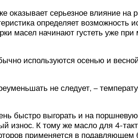
же оказывает серьезное влияние на 
ктеристика определяет возможность и
арки масел начинают густеть уже пр
бычно используются осенью и весной,
преуменьшать не следует, – температ
чень быстро выгорать и на поршневую
ый износ. К тому же масло для 4-так
моторов применяется в подавляющем 