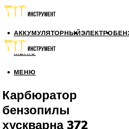
АККУМУЛЯТОРНЫЙ
ЭЛЕКТРО
БЕН
МЕНЮ
МЕНЮ
Карбюратор
бензопилы
хускварна 372