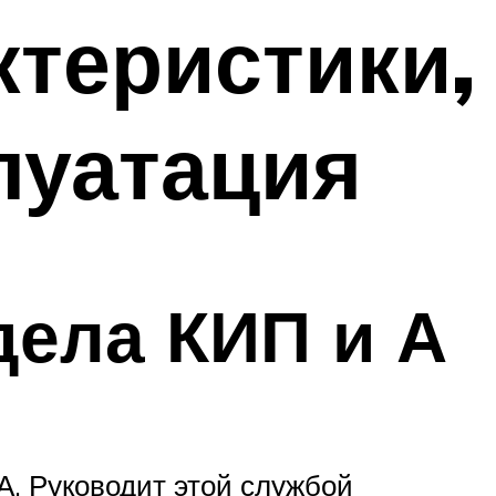
ктеристики,
луатация
ела КИП и А
А. Руководит этой службой