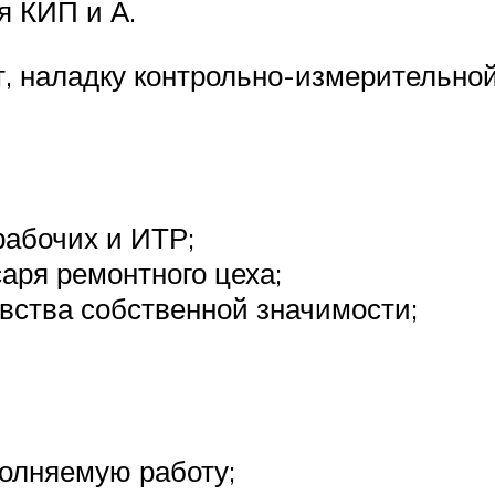
 КИП и А.
т, наладку контрольно-измерительно
рабочих и ИТР;
саря ремонтного цеха;
вства собственной значимости;
олняемую работу;