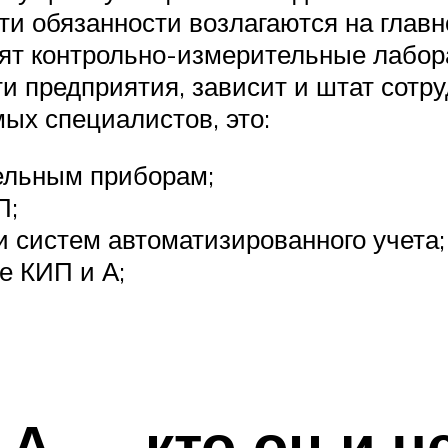
эти обязанности возлагаются на главн
дят контрольно-измерительные лабора
и предприятия, зависит и штат сотр
ых специалистов, это:
ельным приборам;
П;
и систем автоматизированного учета;
е КИП и А;
А — кто он и ч