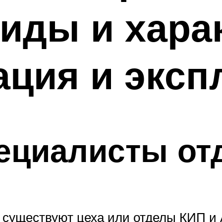
иды и хара
ция и эксп
ециалисты отд
существуют цеха или отделы КИП и 