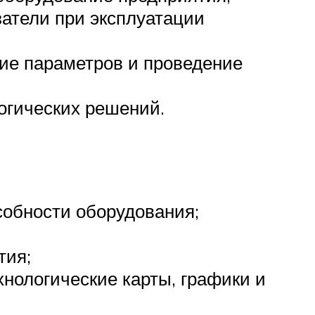
затели при эксплуатации
ние параметров и проведение
огических решений.
собности оборудования;
тия;
хнологические карты, графики и