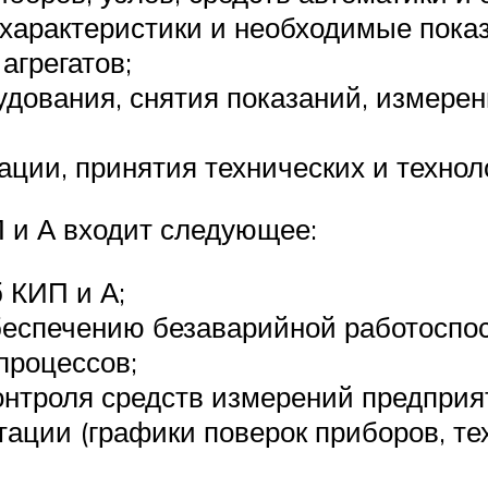
е характеристики и необходимые пока
агрегатов;
дования, снятия показаний, измере
ции, принятия технических и технол
 и А входит следующее:
 КИП и А;
беспечению безаварийной работоспо
процессов;
онтроля средств измерений предприя
тации (графики поверок приборов, те