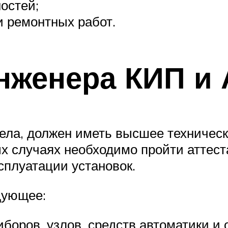
остей;
и ремонтных работ.
нженера КИП и 
ла, должен иметь высшее техническ
ых случаях необходимо пройти атте
сплуатации установок.
дующее:
иборов, узлов, средств автоматики и