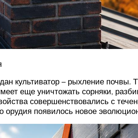
я
дан культиватор – рыхление почвы. 
умеет еще уничтожать сорняки, разби
войства совершенствовались с течен
о орудия появилось новое эволюцион