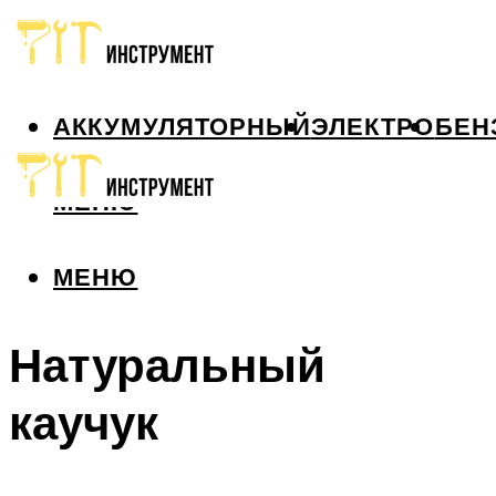
АККУМУЛЯТОРНЫЙ
ЭЛЕКТРО
БЕН
МЕНЮ
МЕНЮ
Натуральный
каучук