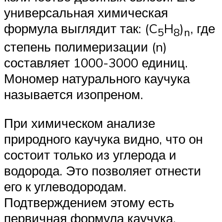
универсальная химическая
формула выглядит так: (C
H
)
, где
5
8
n
степень полимеризации (n)
составляет 1000-3000 единиц.
Мономер натурального каучука
называется изопреном.
При химическом анализе
природного каучука видно, что он
состоит только из углерода и
водорода. Это позволяет отнести
его к углеводородам.
Подтверждением этому есть
первичная формула каучука.