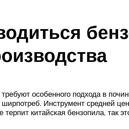
водиться бен
роизводства
требуют особенного подхода в починк
 ширпотреб. Инструмент средней це
е терпит китайская бензопила, так эт