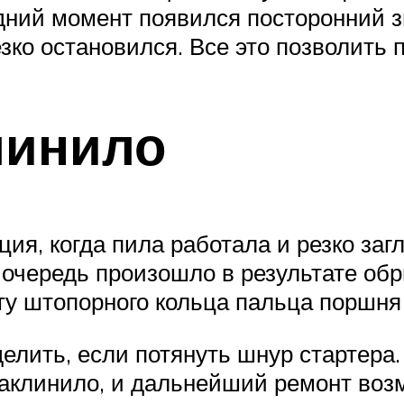
дний момент появился посторонний зв
зко остановился. Все это позволить
линило
ция, когда пила работала и резко заг
ю очередь произошло в результате о
ту штопорного кольца пальца поршня
елить, если потянуть шнур стартера. 
 заклинило, и дальнейший ремонт воз