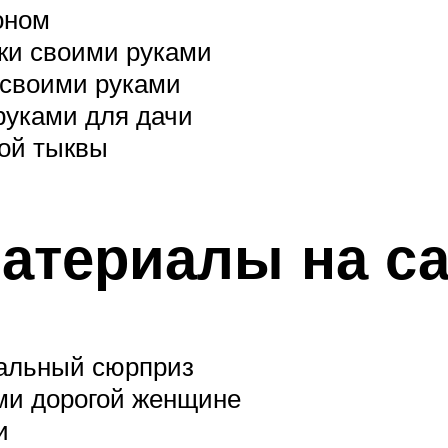
оном
ки своими руками
е своими руками
руками для дачи
ной тыквы
атериалы на са
нальный сюрприз
ами дорогой женщине
и