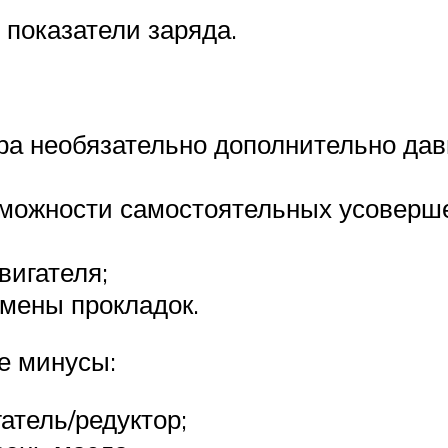
 показатели заряда.
ера необязательно дополнительно дав
можности самостоятельных усоверш
вигателя;
мены прокладок.
е минусы:
атель/редуктор;