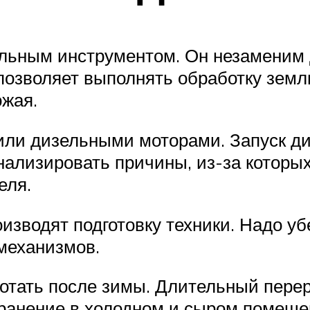
льным инструментом. Он незаменим 
озволяет выполнять обработку земли,
ожая.
ли дизельными моторами. Запуск ди
нализировать причины, из-за которых
еля.
оизводят подготовку техники. Надо уб
механизмов.
отать после зимы. Длительный пере
Хранение в холодном и сыром помещ