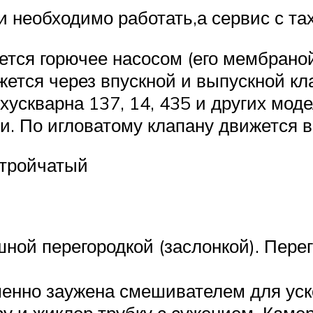
и необходимо работать,а сервис с та
тся горючее насосом (его мембраной
ется через впускной и выпускной к
хускварна 137, 14, 435 и других мод
. По игловатому клапану движется 
 тройчатый
шной перегородкой (заслонкой). Пере
енно заужена смешивателем для уск
у и жиклер трубку с сужением. Камер