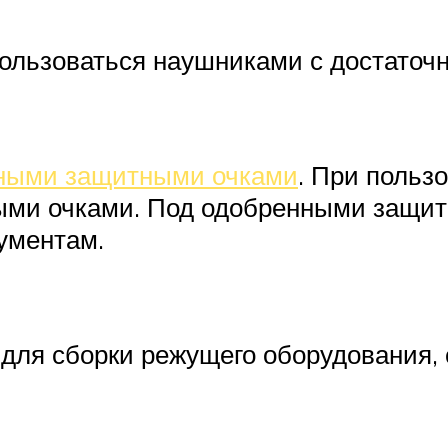
ользоваться наушниками с достато
ными защитными очками
. При польз
ыми очками. Под одобренными защи
ументам.
 для сборки режущего оборудования, 