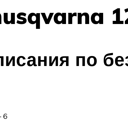
usqvarna 1
исания по бе
— 6