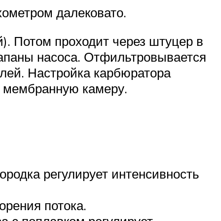
хометром далековато.
). Потом проходит через штуцер в
лапаны насоса. Отфильтровывается
елей. Настройка карбюратора
в мембранную камеру.
городка регулирует интенсивность
орения потока.
а с поплавком регулирует