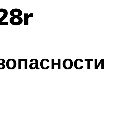
28r
зопасности