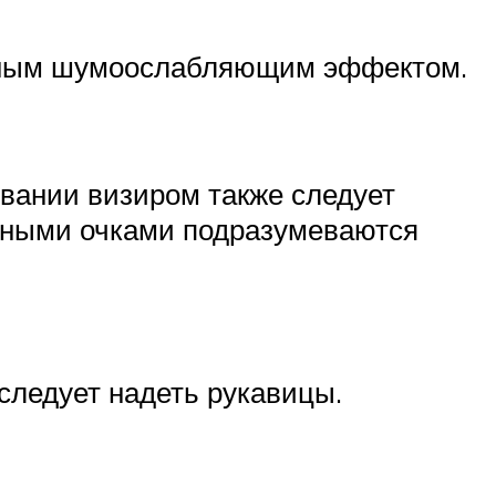
чным шумоослабляющим эффектом.
овании визиром также следует
тными очками подразумеваются
следует надеть рукавицы.