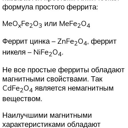
формула простого феррита:
MeO
Fe
O
или MeFe
O
x
2
3
2
4
Феррит цинка – ZnFe
O
, феррит
2
4
никеля – NiFe
O
.
2
4
Не все простые ферриты обладают
магнитными свойствами. Так
CdFe
O
является немагнитным
2
4
веществом.
Наилучшими магнитными
характеристиками обладают