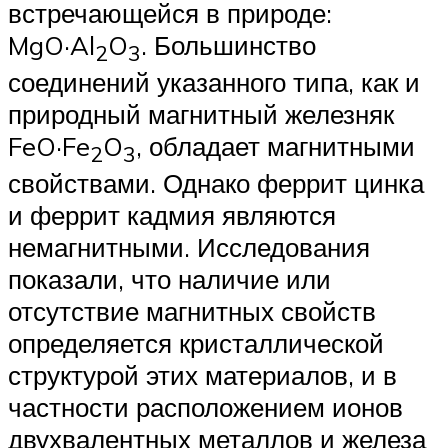
встречающейся в природе:
MgO·Al
O
. Большинство
2
3
соединений указанного типа, как и
природный магнитный железняк
FeO·Fe
O
, обладает магнитными
2
3
свойствами. Однако феррит цинка
и феррит кадмия являются
немагнитными. Исследования
показали, что наличие или
отсутствие магнитных свойств
определяется кристаллической
структурой этих материалов, и в
частности расположением ионов
двухвалентных металлов и железа