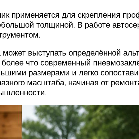
ник применяется для скрепления про
ебольшой толщиной. В работе автосе
трументом.
 может выступать определённой альт
м более что современный пневмозакл
льшими размерами и легко сопостави
разного масштаба, начиная от ремонт
ышленности.