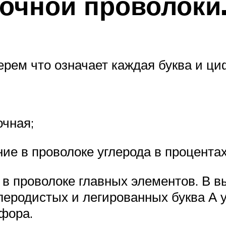
очной проволоки
рем что означает каждая буква и ци
очная;
е в проволоке углерода в процентах
 в проволоке главных элементов. В 
углеродистых и легированных буква А
фора.