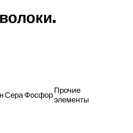
волоки.
Прочие
н
Сера
Фосфор
элементы