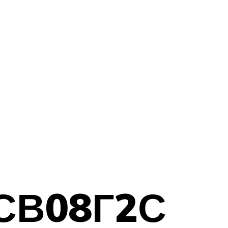
 СВ08Г2С