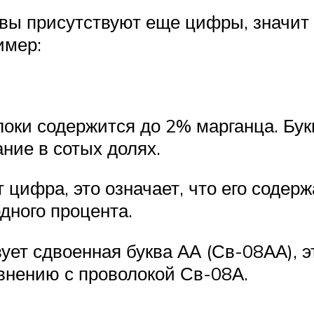
квы присутствуют еще цифры, значит
имер:
локи содержится до 2% марганца. Бук
ние в сотых долях.
 цифра, это означает, что его содер
дного процента.
ует сдвоенная буква АА (Св-08АА), 
внению с проволокой Св-08А.