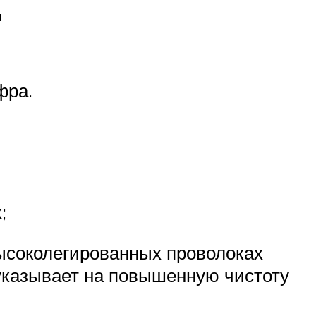
.
фра.
;
высоколегированных проволоках
 указывает на повышенную чистоту