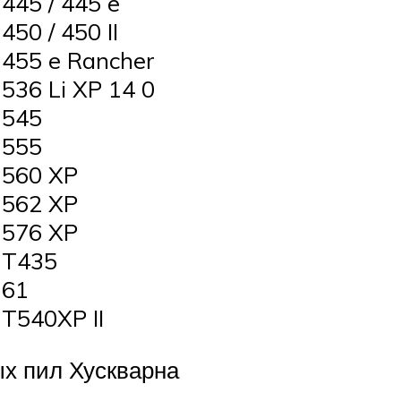
45 / 445 e
0 / 450 II
455 e Rancher
36 Li XP 14 0
 545
 555
560 XP
562 XP
576 XP
 T435
 61
T540XP II
х пил Хускварна