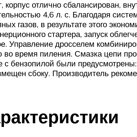
г, корпус отлично сбалансирован, в
льностью 4,6 л. с. Благодаря систем
х газов, в результате этого экономи
ерционного стартера, запуск облегч
ное. Управление дросселем комбинир
 во время пиления. Смазка цепи про
 с бензопилой были предусмотрены: 
азмещен сбоку. Производитель реком
арактеристики