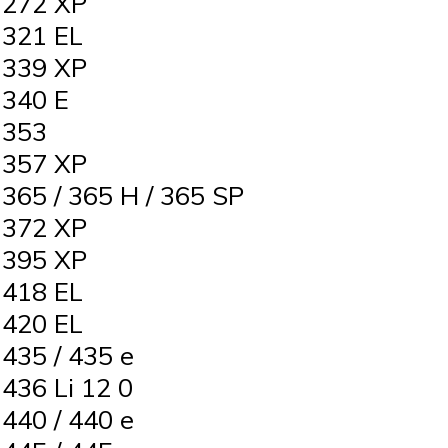
272 XP
321 EL
339 XP
340 E
 353
357 XP
5 / 365 H / 365 SP
372 XP
395 XP
418 EL
420 EL
35 / 435 e
36 Li 12 0
40 / 440 e