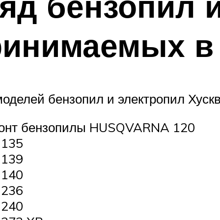
яд бензопил и
ринимаемых в
делей бензопил и электропил Хускв
монт бензопилы HUSQVARNA 120
 135
 139
 140
 236
 240