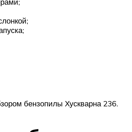
рами;
слонкой;
апуска;
бзором бензопилы Хускварна 236.