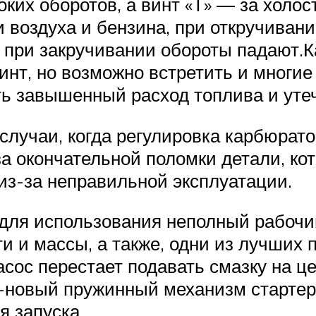
оких оборотов, а винт «Т» — за холос
и воздуха и бензина, при откручиван
а при закручивании обороты падают.
нт, но возможно встретить и многие
ть завышенный расход топлива и утеч
случаи, когда регулировка карбюрато
за окончательной поломки детали, ко
из-за неправильной эксплуатации.
для использования неполный рабочий 
 и массы, а также, одни из лучших 
ос перестает подавать смазку на цеп
t -новый пружинный механизм старте
я запуска.