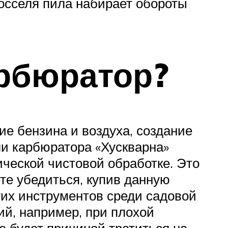
росселя пила набирает обороты
арбюратор?
е бензина и воздуха, создание
ли карбюратора «Хускварна»
ческой чистовой обработке. Это
те убедиться, купив данную
гих инструментов среди садовой
ий, например, при плохой
е будет причиной тратиться на