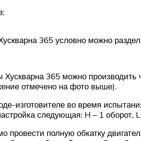
в;
ускварна 365 условно можно раздели
 Хускварна 365 можно производить 
ение отмечено на фото выше).
оде-изготовителе во время испытан
астройка следующая: H – 1 оборот, L 
о провести полную обкатку двигателя