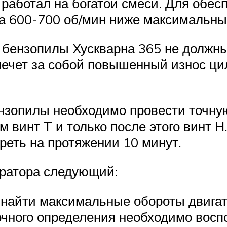
 работал на богатой смеси. Для обе
 600-700 об/мин ниже максимальных,
 бензопилы Хускварна 365 не должн
лечет за собой повышенный износ ц
ензопилы необходимо провести точну
ем винт T и только после этого винт 
реть на протяжении 10 минут.
юратора следующий:
найти максимальные обороты двигат
точного определения необходимо вос