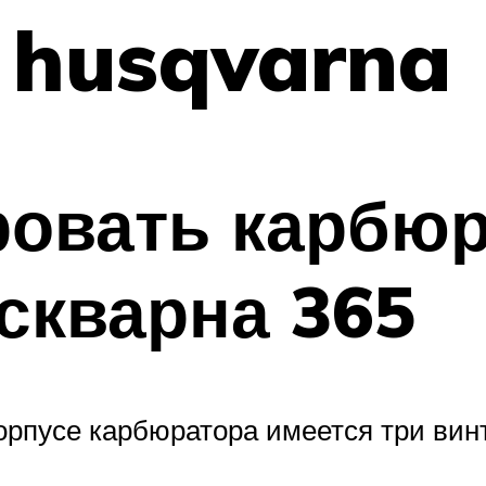
 husqvarna
ровать карбюр
скварна 365
орпусе карбюратора имеется три винт