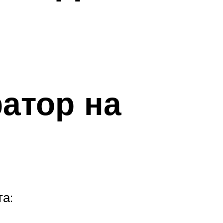
атор на
а: