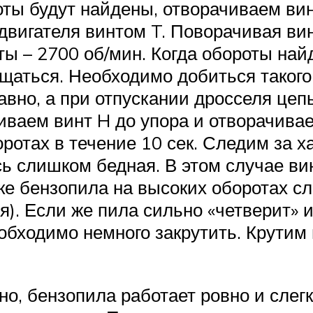
ты будут найдены, отворачиваем винт
двигателя винтом T. Поворачивая ви
ы – 2700 об/мин. Когда обороты найд
ащаться. Необходимо добиться такого
вно, а при отпускании дросселя цеп
ваем винт H до упора и отворачивае
отах в течение 10 сек. Следим за ха
ь слишком бедная. В этом случае ви
ке бензопила на высоких оборотах сл
ля). Если же пила сильно «четверит»
еобходимо немного закрутить. Крутим 
о, бензопила работает ровно и слегк