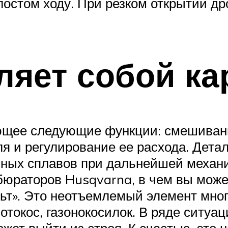
олостом ходу. При резком открытии д
ляет собой к
ющее следующие функции: смешивани
ля и регулирование ее расхода. Дета
ных сплавов при дальнейшей механи
бюраторов Husqvarna, в чем вы може
льт». Это неотъемлемый элемент мно
отокос, газонокосилок. В ряде ситуац
ет выйти из строя. К счастью, это н