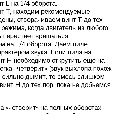
 L на 1/4 оборота.
нт T, находим рекомендуемые
ены, отворачиваем винт T до тех
 режима, когда двигатель из любого
ь перестает вращаться.
м на 1/4 оборота. Даем пиле
рактером звука. Если пила на
нт H необходимо открутить еще на
егка «четверит» (звук выхлопа похож
 и сильно дымит, то смесь слишком
винт H до тех пор, пока не добьемся
а «четверит» на полных оборотах