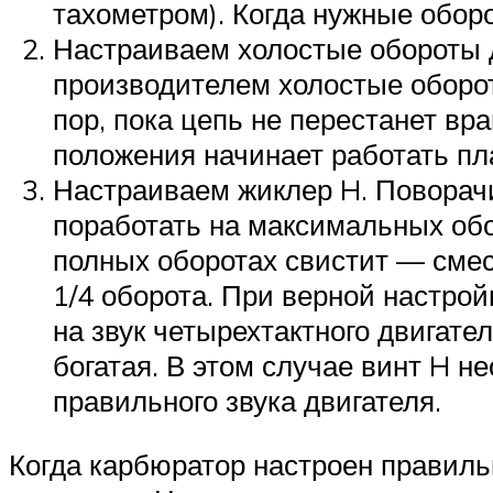
тахометром). Когда нужные оборо
Настраиваем холостые обороты 
производителем холостые оборот
пор, пока цепь не перестанет вр
положения начинает работать пла
Настраиваем жиклер H. Поворачи
поработать на максимальных обор
полных оборотах свистит — смес
1/4 оборота. При верной настрой
на звук четырехтактного двигате
богатая. В этом случае винт H н
правильного звука двигателя.
Когда карбюратор настроен правильн