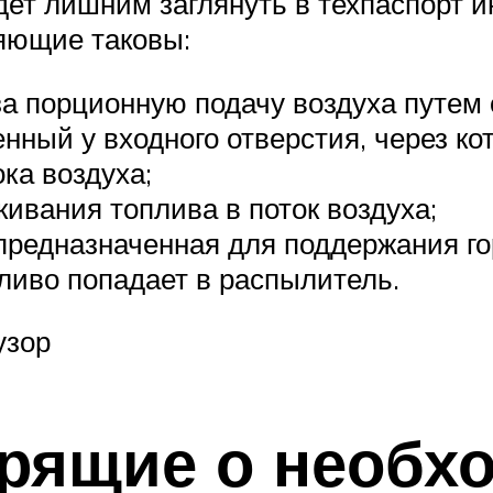
удет лишним заглянуть в техпаспорт 
яющие таковы:
а порционную подачу воздуха путем 
ный у входного отверстия, через кот
ка воздуха;
вания топлива в поток воздуха;
предназначенная для поддержания го
пливо попадает в распылитель.
узор
орящие о необх