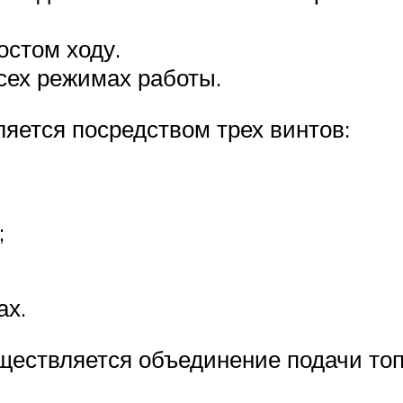
остом ходу.
сех режимах работы.
яется посредством трех винтов:
;
ах.
ществляется объединение подачи топл