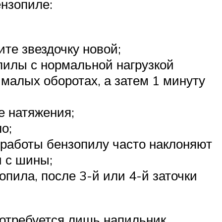
ензопиле:
те звездочку новой;
пилы с нормальной нагрузкой
 малых оборотах, а затем 1 минуту
е натяжения;
о;
 работы бензопилу часто наклоняют
и с шины;
пила, после 3-й или 4-й заточки
потребуется лишь напильник,