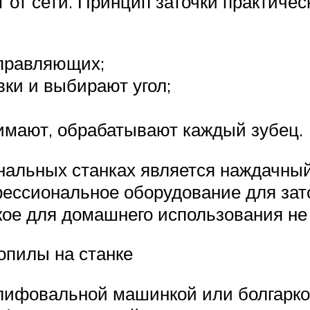
т сети. Принцип заточки практическ
правляющих;
ки и выбирают угол;
имают, обрабатывают каждый зубец.
альных станках является наждачный
ессиональное оборудование для зато
акое для домашнего использования не
зопилы на станке
лифовальной машинкой или болгарк