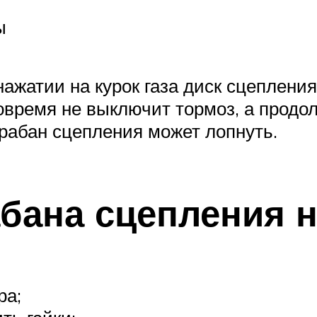
ы
ажатии на курок газа диск сцепления
овремя не выключит тормоз, а продол
арабан сцепления может лопнуть.
бана сцепления 
ра;