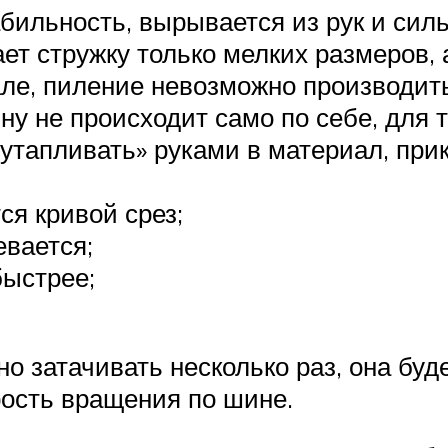
бильность, вырывается из рук и сил
т стружку только мелких размеров, а
але, пиление невозможно производить
ну не происходит само по себе, для 
«утапливать» руками в материал, пр
ся кривой срез;
евается;
быстрее;
 затачивать несколько раз, она буде
орость вращения по шине.