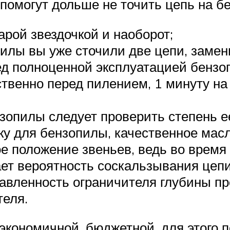
помогут дольше не точить цепь на б
арой звездочкой и наоборот;
илы вы уже сточили две цепи, замени
ед полноценной эксплуатацией бензо
твенно перед пилением, 1 минуту на
зопилы следует проверить степень е
ку для бензопилы, качественное масл
е положение звеньев, ведь во время
ает вероятность соскальзывания цеп
авленность ограничителя глубины про
теля.
экономичной, бюджетной, для этого 