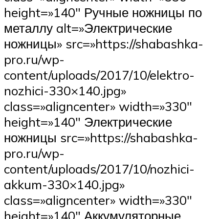
height=»140″ Ручные ножницы по
металлу alt=»Электрические
ножницы» src=»https://shabashka-
pro.ru/wp-
content/uploads/2017/10/elektro-
nozhici-330×140.jpg»
class=»aligncenter» width=»330″
height=»140″ Электрические
ножницы src=»https://shabashka-
pro.ru/wp-
content/uploads/2017/10/nozhici-
akkum-330×140.jpg»
class=»aligncenter» width=»330″
height=»140″ Аккумуляторные