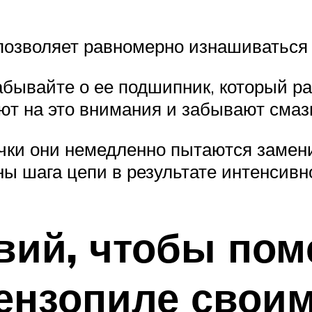
озволяет равномерно изнашиваться ка
абывайте о ее подшипник, который ра
ют на это внимания и забывают смаз
ки они немедленно пытаются заменит
ы шага цепи в результате интенсивн
вий, чтобы пом
бензопиле свои