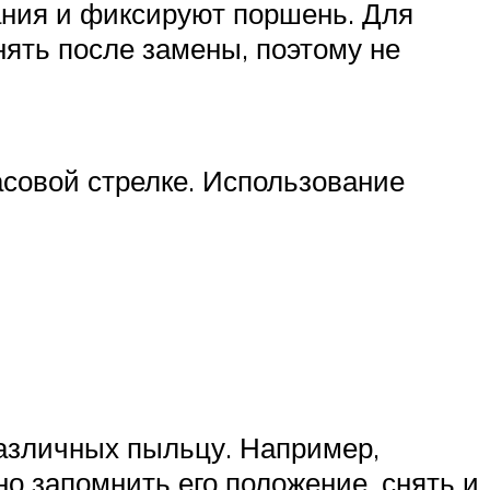
гания и фиксируют поршень. Для
нять после замены, поэтому не
часовой стрелке. Использование
различных пыльцу. Например,
но запомнить его положение, снять и