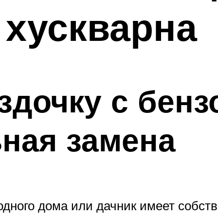
 хускварна
ездочку с бен
ная замена
одного дома или дачник имеет собст