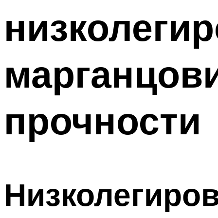
низколеги
марганцов
прочности
Низколегиров