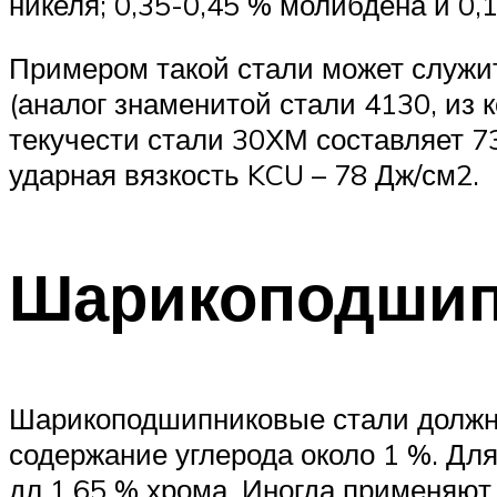
никеля; 0,35-0,45 % молибдена и 0,
Примером такой стали может служи
(аналог знаменитой стали 4130, из
текучести стали 30ХМ составляет 
ударная вязкость KCU – 78 Дж/см2.
Шарикоподшип
Шарикоподшипниковые стали должны
содержание углерода около 1 %. Для
дл 1,65 % хрома. Иногда применяют