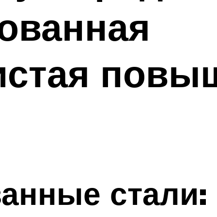
рованная
истая повы
анные стали: