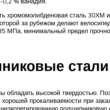
1-0,2 % ванадия.
ть хромомолибденовая сталь 30ХМ и
 которой за рубежом делают велосип
735 МПа, минимальный предел прочно
никовые стали
 обладать высокой твердостью. По
 хорошей прокаливаемости при закал
 низколегированную подшипниковую ст