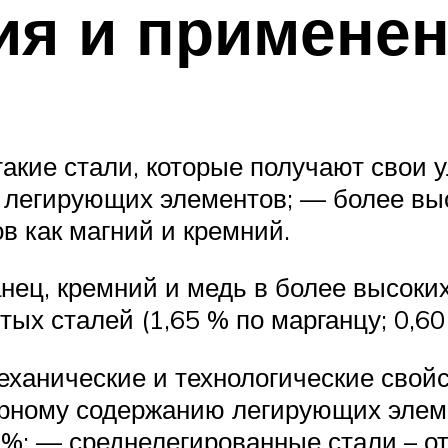
ия и примене
кие стали, которые получают свои у
 легирующих элементов; — более вы
в как магний и кремний.
нец, кремний и медь в более высоких
ых сталей (1,65 % по марганцу; 0,60
анические и технологические свойс
арному содержанию легирующих элеме
 %; — среднелегированные стали – о