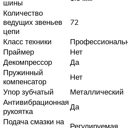
шины
Количество
ведущих звеньев
72
цепи
Класс техники
Профессиональ
Праймер
Нет
Декомпрессор
Да
Пружинный
Нет
компенсатор
Упор зубчатый
Металлический
Антивибрационная
Да
рукоятка
Подача смазки на
Регулируемая