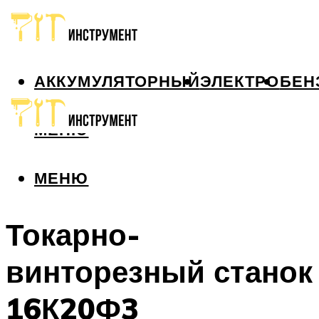
АККУМУЛЯТОРНЫЙ
ЭЛЕКТРО
БЕН
МЕНЮ
МЕНЮ
Токарно-
винторезный станок
16К20Ф3