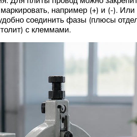
я. Для плиты провод можно закрепи
маркировать, например (+) и (-). Ил
 удобно соединить фазы (плюсы отде
толит) с клеммами.