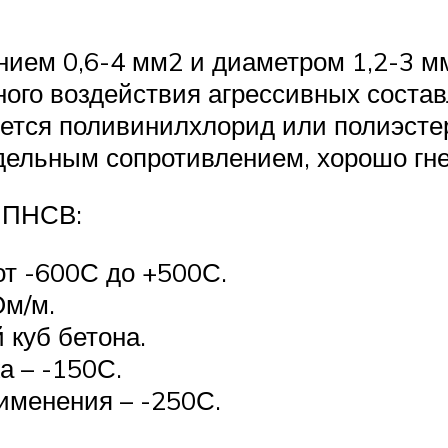
нием 0,6-4 мм2 и диаметром 1,2-3 м
ного воздействия агрессивных соста
ется поливинилхлорид или полиэсте
дельным сопротивлением, хорошо гне
я ПНСВ:
от -600С до +500С.
Ом/м.
 куб бетона.
а – -150С.
именения – -250С.