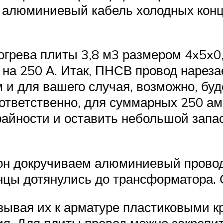
 алюминиевый кабель холодных концо
огрева плиты 3,8 м3 размером 4x5x0
на 250 А. Итак, ПНСВ провод нареза
 для вашего случая, возможно, буде
оответственно, для суммарных 250 а
крайности и оставить небольшой запа
он докручиваем алюминиевый провод
онцы дотянулись до трансформатора. 
язывая их к арматуре пластиковыми 