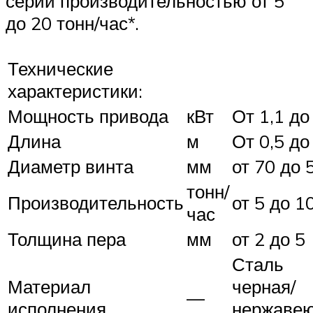
серии производительностью от 5
до 20 тонн/час*.
Технические
характеристики:
Мощность привода
кВт
От 1,1 до
Длина
м
От 0,5 до
Диаметр винта
мм
от 70 до 
тонн/
Производительность
от 5 до 1
час
Толщина пера
мм
от 2 до 5
Сталь
Материал
черная/
—
исполнения
нержаве