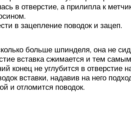
ась в отверстие, а прилипла к метчик
осином.
сти в зацепление поводок и зацеп.
сколько больше шпинделя, она не сид
стие вставка сжимается и тем самым
ний конец не углубится в отверстие н
док вставки, надавив на него подхо
рой и отломится поводок.