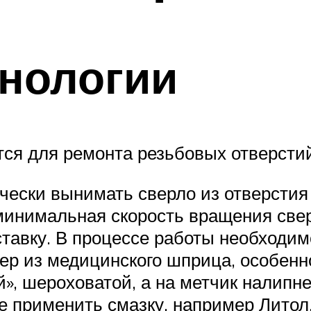
нологии
тся для ремонта резьбовых отверсти
ески вынимать сверло из отверстия 
инимальная скорость вращения свер
тавку. В процессе работы необходим
ер из медицинского шприца, особенн
й», шероховатой, а на метчик налипн
 применить смазку, например Литол