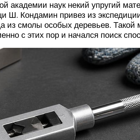
й академии наук некий упругий матер
щи Ш. Кондамин привез из экспедици
а из смолы особых деревьев. Такой 
 Именно с этих пор и начался поиск с