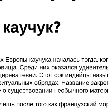
 каучук?
х Европы каучука началась тогда, ког
овища. Среди них оказался удивител
рева гевеи. Этот сок индейцы называ
 ритуальных обрядах. Название закр
е о существовании необычного матер
 лишь после того как французский м