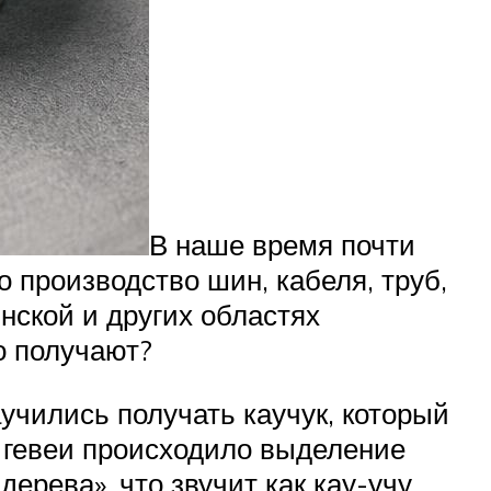
В наше время почти
 производство шин, кабеля, труб,
нской и других областях
о получают?
учились получать каучук, который
ы гевеи происходило выделение
ерева», что звучит как кау-учу.