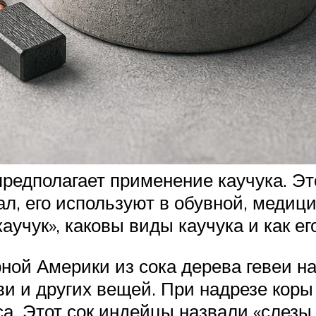
редполагает применение каучука. Это
л, его используют в обувной, медици
аучук», каковы виды каучука и как ег
ной Америки из сока дерева гевеи на
ви и других вещей. При надрезе кор
а. Этот сок индейцы назвали «слезы д