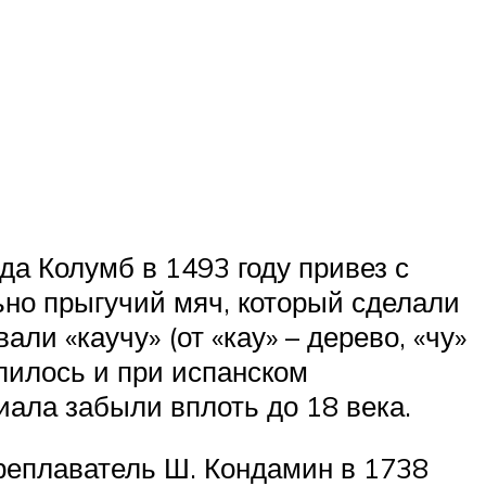
да Колумб в 1493 году привез с
ьно прыгучий мяч, который сделали
ли «каучу» (от «кау» – дерево, «чу»
епилось и при испанском
иала забыли вплоть до 18 века.
ореплаватель Ш. Кондамин в 1738