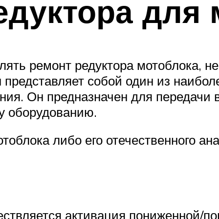
едуктора для 
лять ремонт редуктора мотоблока, н
н представляет собой один из наибол
ния. Он предназначен для передачи
му оборудованию.
отоблока либо его отечественного ан
ществляется активация пониженной/п