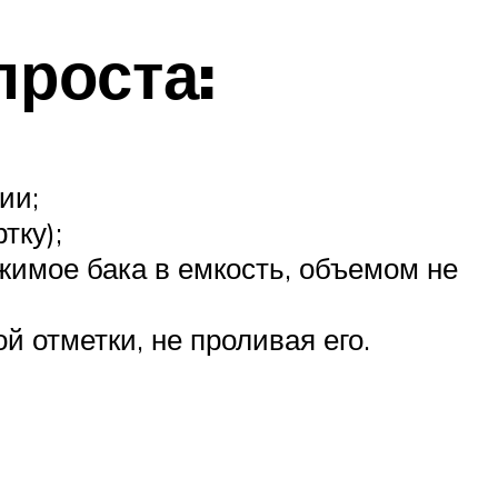
роста:
ии;
тку);
жимое бака в емкость, объемом не
 отметки, не проливая его.