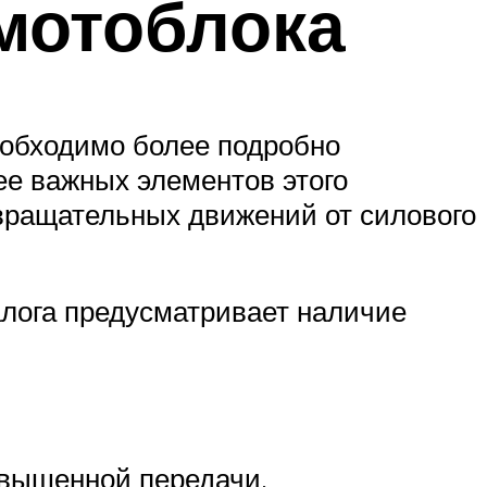
мотоблока
еобходимо более подробно
ее важных элементов этого
 вращательных движений от силового
алога предусматривает наличие
овышенной передачи.