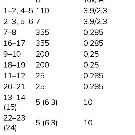
1–2, 4–5
110
3,9/2,3
2–3, 5–6
7
3,9/2,3
7–8
355
0,285
16–17
355
0,285
9–10
200
0,25
18–19
200
0,25
11–12
25
0,285
20–21
25
0,285
13–14
5 (6,3)
10
(15)
22–23
5 (6,3)
10
(24)