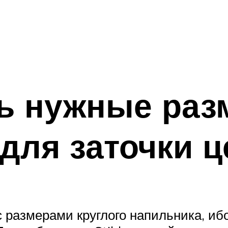
ть нужные ра
для заточки ц
с размерами круглого напильника, и