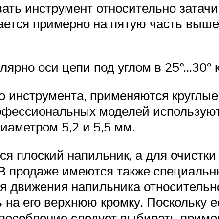
ать инструмент относительно затачи
гается примерно на пятую часть выш
рно оси цепи под углом в 25º…30º к
о инструмента, применяются круглые
 профессиональных моделей использу
иаметром 5,2 и 5,5 мм.
ся плоский напильник, а для очистки
 продаже имеются также специальны
я движения напильника относительно
ь на его верхнюю кромку. Поскольку 
способление следует выбирать приме