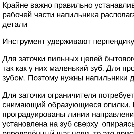
Крайне важно правильно устанавлив
рабочей части напильника распола
детали
Инструмент удерживают перпендикуля
Для заточки пильных цепей бытовог
так как у них маленький зуб. Для
зубом. Поэтому нужны напильники д
Для заточки ограничителя потребует
снимающий образующиеся опилки. В
проградуированы линии направлени
установлена на зуб сверху, опираяс
определённый шаг цепи, то это при