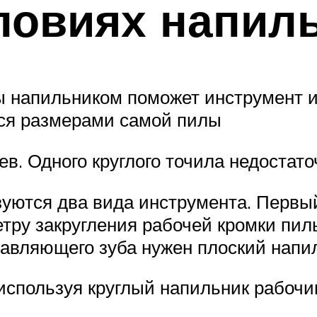
ловиях напил
 напильником поможет инструмент и
ся размерами самой пилы
в. Одного круглого точила недостато
зуются два вида инструмента. Первый
ру закругления рабочей кромки пиль
авляющего зуба нужен плоский напи
 используя круглый напильник рабоч