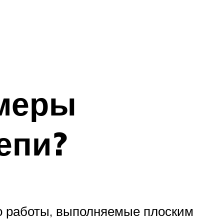
змеры
епи?
бо работы, выполняемые плоским