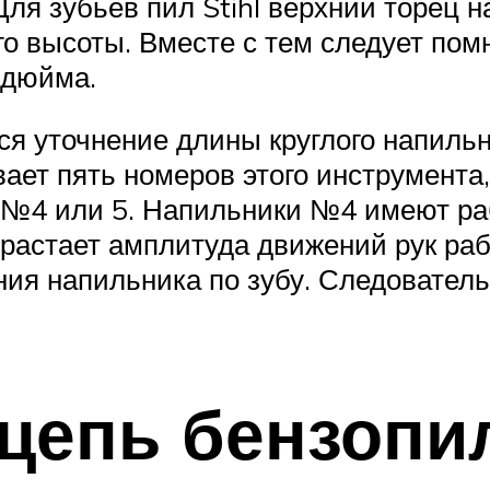
Для зубьев пил Stihl верхний торец 
го высоты. Вместе с тем следует пом
 дюйма.
 уточнение длины круглого напильни
ает пять номеров этого инструмента,
о №4 или 5. Напильники №4 имеют ра
растает амплитуда движений рук раб
ния напильника по зубу. Следовател
 цепь бензопи