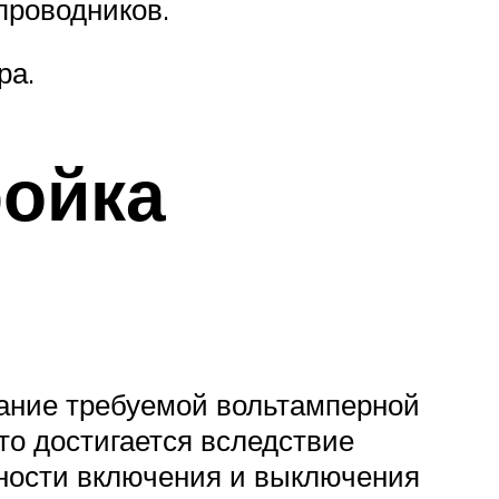
проводников.
ра.
ройка
жание требуемой вольтамперной
то достигается вследствие
чности включения и выключения