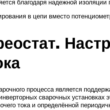
яется благодаря надежной изоляции 
ирования в цепи вместо потенциомет
еостат. Наст
ока
арочного процесса является поддер
 инверторных сварочных установках э
очего тока и определённой периоди