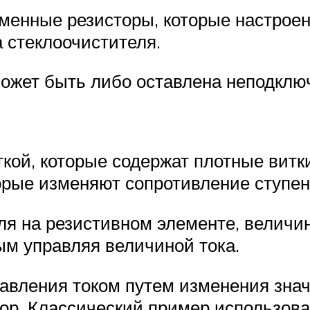
енные резисторы, которые настроен
а стеклоочистителя.
жет быть либо оставлена ​​неподкл
ткой, которые содержат плотные вит
орые изменяют сопротивление ступен
ля на резистивном элементе, величи
м управляя величиной тока.
равления током путем изменения зна
ор. Классический пример использова