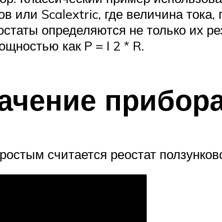
 или Scalextric, где величина тока,
остаты определяются не только их р
ностью как P = I 2 * R.
ачение прибор
ростым считается реостат ползунково