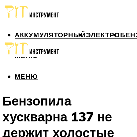
АККУМУЛЯТОРНЫЙ
ЭЛЕКТРО
БЕН
МЕНЮ
МЕНЮ
Бензопила
хускварна 137 не
держит холостые