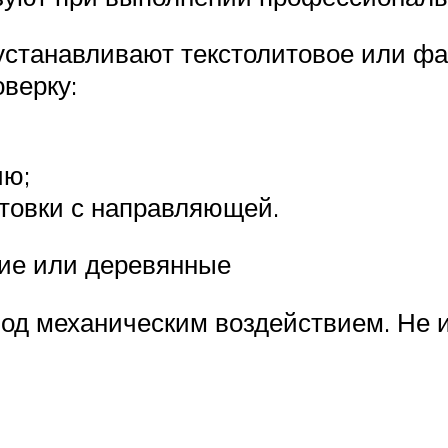
 устанавливают текстолитовое или фа
верку:
ию;
отовки с направляющей.
ие или деревянные
под механическим воздействием. Не 